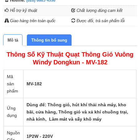
Hotline:
(028) 6685 4998
Hỗ trợ kỹ thuật
Chất lượng đúng cam kết
Giao hàng trên toàn quốc
Được đổi, trả sản phẩm lỗi
Mô tả
Thông tin bổ sung
Thông Số Kỹ Thuật Quạt Thông Gió Vuông
Windy Dongkun - MV-182
Mã
sản
MV-182
phẩm
Dùng để:
Thông gió, hút khí thải nhà máy, kho
Ứng
bãi, cửa hàng, Thông gió và xả khí chuồng trại,
dụng
nhà kính, Làm mát và sấy khô máy
Nguồn
1P2W - 220V