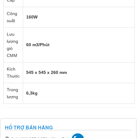
Cấp
Công
160W
suất
Lưu
lượng
60 m3/Phút
gió
CMM
Kích
545 x 545 x 260 mm
Thước
Trọng
6,3kg
lượng
HỔ TRỢ BÁN HÀNG