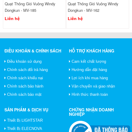
Quạt Thông Gió Vuông Windy
Quạt Thông Gió Vuông Windy
Dongkun - MV-185
Dongkun - MV-162
Liên hệ
Liên hệ
ĐIỀU KHOẢN & CHÍNH SÁCH
HỖ TRỢ KHÁCH HÀNG
Điều khoản sử dụng
Cam kết chất lượng
Chính sách đổi trả hàng
Hướng dẫn đặt hàng
Chính sách khiếu nại
Lợi ích khi mua hàng
Chính sách bảo hành
Vận chuyển và giao nhận
Chính sách bảo mật
Hình thức thanh toán
SẢN PHẨM & DỊCH VỤ
CHỨNG NHẬN DOANH
NGHIỆP
Thiết Bị LIGHTSTAR
Thiết Bị ELECNOVA