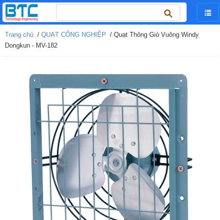
Tìm
kiếm
cho:
Trang chủ
/
QUẠT CÔNG NGHIỆP
/ Quạt Thông Gió Vuông Windy
Dongkun - MV-182