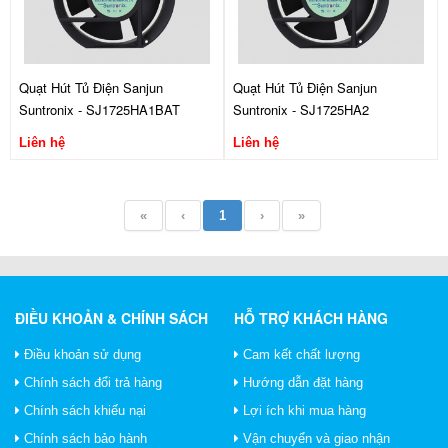
Quạt Hút Tủ Điện Sanjun
Quạt Hút Tủ Điện Sanjun
Suntronix - SJ1725HA1BAT
Suntronix - SJ1725HA2
Liên hệ
Liên hệ
«
‹
1
›
»
ĐIỀU KHOẢN & CHÍNH SÁCH
HỖ TRỢ KHÁCH HÀNG
Điều khoản sử dụng
Cam kết chất lượng
Chính sách đổi trả hàng
Hướng dẫn đặt hàng
Chính sách khiếu nại
Lợi ích khi mua hàng
Chính sách bảo hành
Vận chuyển và giao nhận