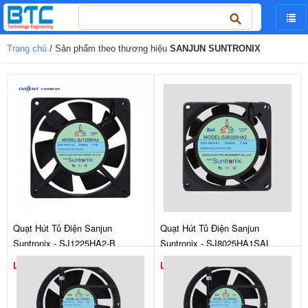
Tìm
kiếm
cho:
Trang chủ
/ Sản phẩm theo thương hiệu
SANJUN SUNTRONIX
Quạt Hút Tủ Điện Sanjun
Quạt Hút Tủ Điện Sanjun
Suntronix - SJ1225HA2-B
Suntronix - SJ8025HA1SAL
Liên hệ
Liên hệ