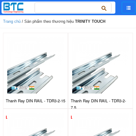
Tìm
kiếm
cho:
Trang chủ
/ Sản phẩm theo thương hiệu
TRINITY TOUCH
Thanh Ray DIN RAIL - TDR3-2-15
Thanh Ray DIN RAIL - TDR3-2-
7.5
Liên hệ
Liên hệ