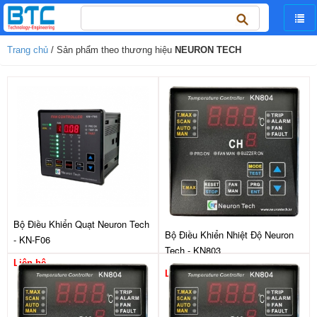
Tìm
kiếm
cho:
Trang chủ
/ Sản phẩm theo thương hiệu
NEURON TECH
Bộ Điều Khiển Quạt Neuron Tech
Bộ Điều Khiển Nhiệt Độ Neuron
- KN-F06
Tech - KN803
Liên hệ
Liên hệ