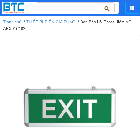
Tìm
kiếm
cho:
Trang chủ
/
THIẾT BỊ ĐIỆN GIA DỤNG
/ Đèn Báo Lối Thoát Hiểm AC -
AEX01C103