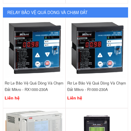
RELAY BẢO VỆ QUÁ DÒNG VÀ CHẠM ĐẤT
Rơ Le Bảo Vệ Quá Dòng Và Chạm
Rơ Le Bảo Vệ Quá Dòng Và Chạm
Đất Mikro - RX1000-230A
Đất Mikro - R1000-230A
Liên hệ
Liên hệ