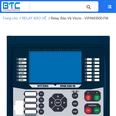
Tìm
kiếm
cho:
Trang chủ
/
RELAY BẢO VỆ
/ Relay Bảo Vệ Vitzro - VIPAM3500-FM