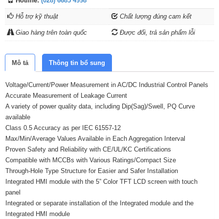
Hotline:
(028) 6685 4998
Hỗ trợ kỹ thuật
Chất lượng đúng cam kết
Giao hàng trên toàn quốc
Được đổi, trả sản phẩm lỗi
Mô tả
Thông tin bổ sung
Voltage/Current/Power Measurement in AC/DC Industrial Control Panels
Accurate Measurement of Leakage Current
A variety of power quality data, including Dip(Sag)/Swell, PQ Curve
available
Class 0.5 Accuracy as per IEC 61557-12
Max/Min/Average Values Available in Each Aggregation Interval
Proven Safety and Reliability with CE/UL/KC Certifications
Compatible with MCCBs with Various Ratings/Compact Size
Through-Hole Type Structure for Easier and Safer Installation
Integrated HMI module with the 5” Color TFT LCD screen with touch
panel
Integrated or separate installation of the Integrated module and the
Integrated HMI module