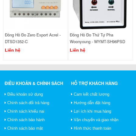
Đồng Hồ Đo Zero Export Acrel -
Đồng Hồ Đo Thứ Tự Pha
DTSD1352-C
Woonyoung - WYMT-SH96PSD
Liên hệ
Liên hệ
ĐIỀU KHOẢN & CHÍNH SÁCH
HỖ TRỢ KHÁCH HÀNG
Điều khoản sử dụng
Cam kết chất lượng
Chính sách đổi trả hàng
Hướng dẫn đặt hàng
Chính sách khiếu nại
Lợi ích khi mua hàng
Chính sách bảo hành
Vận chuyển và giao nhận
Chính sách bảo mật
Hình thức thanh toán