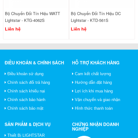
Bộ Chuyển Đổi Tín Hiệu WATT
Bộ Chuyển Đổi Tín Hiệu DC
Lightstar - KTG-4062S
Lightstar - KTD-561S
Liên hệ
Liên hệ
ĐIỀU KHOẢN & CHÍNH SÁCH
HỖ TRỢ KHÁCH HÀNG
Điều khoản sử dụng
Cam kết chất lượng
Chính sách đổi trả hàng
Hướng dẫn đặt hàng
Chính sách khiếu nại
Lợi ích khi mua hàng
Chính sách bảo hành
Vận chuyển và giao nhận
Chính sách bảo mật
Hình thức thanh toán
SẢN PHẨM & DỊCH VỤ
CHỨNG NHẬN DOANH
NGHIỆP
Thiết Bị LIGHTSTAR