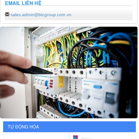
EMAIL LIÊN HỆ
sales.admin@btcgroup.com.vn
TỰ ĐỘNG HÓA