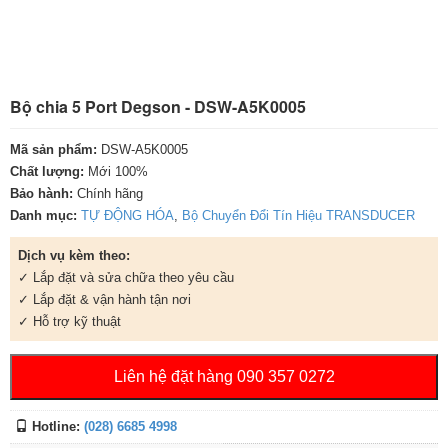
Bộ chia 5 Port Degson - DSW-A5K0005
Mã sản phẩm:
DSW-A5K0005
Chất lượng:
Mới 100%
Bảo hành:
Chính hãng
Danh mục:
TỰ ĐỘNG HÓA
,
Bộ Chuyển Đổi Tín Hiệu TRANSDUCER
Dịch vụ kèm theo:
✓ Lắp đặt và sửa chữa theo yêu cầu
✓ Lắp đặt & vận hành tận nơi
✓ Hỗ trợ kỹ thuật
Liên hệ đặt hàng 090 357 0272
Hotline:
(028) 6685 4998