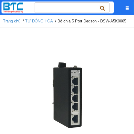
Tìm
kiếm
cho:
Trang chủ
/
TỰ ĐỘNG HÓA
/ Bộ chia 5 Port Degson - DSW-A5K0005