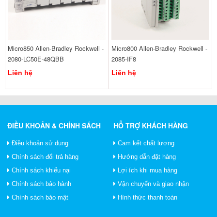
Micro850 Allen-Bradley Rockwell -
Micro800 Allen-Bradley Rockwell -
2080-LC50E-48QBB
2085-IF8
Liên hệ
Liên hệ
ĐIỀU KHOẢN & CHÍNH SÁCH
HỖ TRỢ KHÁCH HÀNG
Điều khoản sử dụng
Cam kết chất lượng
Chính sách đổi trả hàng
Hướng dẫn đặt hàng
Chính sách khiếu nại
Lợi ích khi mua hàng
Chính sách bảo hành
Vận chuyển và giao nhận
Chính sách bảo mật
Hình thức thanh toán