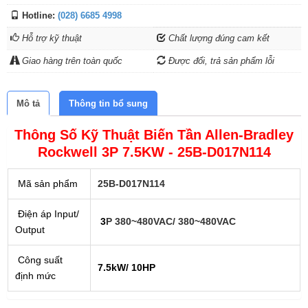
Hotline:
(028) 6685 4998
Hỗ trợ kỹ thuật
Chất lượng đúng cam kết
Giao hàng trên toàn quốc
Được đổi, trả sản phẩm lỗi
Mô tả
Thông tin bổ sung
Thông Số Kỹ Thuật Biến Tần Allen-Bradley
Rockwell 3P 7.5KW - 25B-D017N114
Mã sản phẩm
25B-D017N114
Điện áp Input/
3
P 380~480VAC/ 380~480VAC
Output
Công suất
7.5kW/ 10HP
định mức