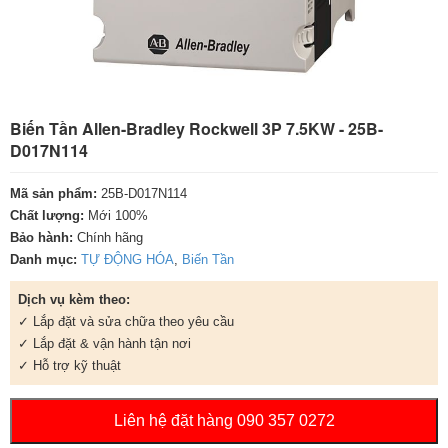
Biến Tần Allen-Bradley Rockwell 3P 7.5KW - 25B-
D017N114
Mã sản phẩm:
25B-D017N114
Chất lượng:
Mới 100%
Bảo hành:
Chính hãng
Danh mục:
TỰ ĐỘNG HÓA
,
Biến Tần
Dịch vụ kèm theo:
✓ Lắp đặt và sửa chữa theo yêu cầu
✓ Lắp đặt & vận hành tận nơi
✓ Hỗ trợ kỹ thuật
Liên hệ đặt hàng 090 357 0272