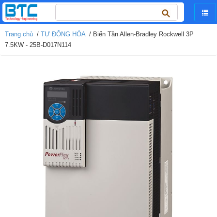
Tìm
kiếm
cho:
Trang chủ
/
TỰ ĐỘNG HÓA
/ Biến Tần Allen-Bradley Rockwell 3P
7.5KW - 25B-D017N114